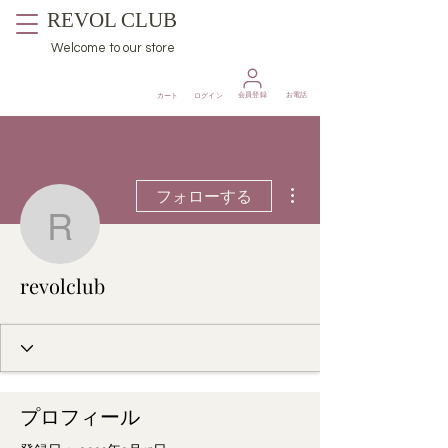
REVOL CLUB
Welcome to our store
​会員登録
お電話
カート
ログイン
その他
フォローする
revolclub
revolclub
プロフィール