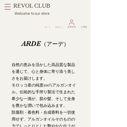
REVOL CLUB
Welcome to our store
​会員登録
お電話
カート
ログイン
ARDE
（アーデ）
自然の恵みを活かした高品質な製品
を通じて、心と身体に寄り添う美し
さをお届けします。
モロッコ産の純度100%アルガンオイ
ル。伝統的な手搾り製法で生まれた
希少な一滴が、肌や髪、そして全身
を豊かな潤いで包み込みます。
防腐剤・着色料・合成香料を一切使
用せず、アルガンオイルそのものの
力でしっとりとした艶やかな仕上が