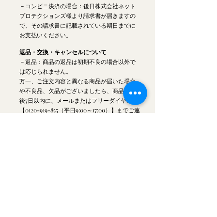
－コンビニ決済の場合：後日株式会社ネット
プロテクションズ様より請求書が届きますの
で、その請求書に記載されている期日までに
お支払いください。
返品・交換・キャンセルについて
－返品：商品の返品は初期不良の場合以外で
は応じられません。
万一、ご注文内容と異なる商品が届いた場合
や不良品、欠品がございましたら、商品到着
後7日以内に、メールまたはフリーダイヤル
【0120-919-855（平日9:00～17:00）】までご連
絡ください。 返品送料を弊社負担にて、早急
に交換させていただきます。
－交換：同額の商品のみ交換が可能です。そ
の際の送料はお客様負担となります。
－キャンセル：発送手配済みの商品はキャン
セルできません。発送予定日前日までにご連
絡くださいませ。
販売業者
株式会社レボル