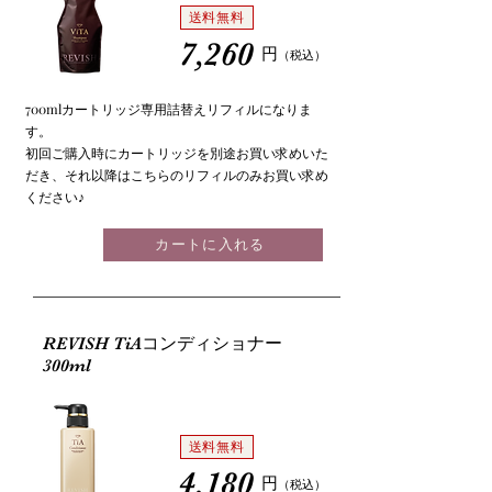
送料無料
7,260
円
（税込
）
700mlカートリッジ専用詰替えリフィルになりま
す。
初回ご購入時にカートリッジを別途お買い求めいた
だき、それ以降はこちらのリフィルのみお買い求め
ください♪
カートに入れる
REVISH TiAコンディショナー
300ml
送料無料
4,180
円
（税込
）