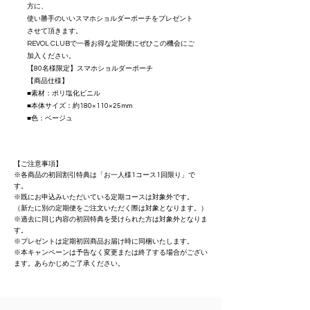
方に、
使い勝手のいいスマホショルダーポーチをプレゼント
させて頂きます。
REVOL CLUBで一番お得な定期便にぜひこの機会にご
加入ください。
【80名様限定】スマホショルダーポーチ
【商品仕様】
■素材：ポリ塩化ビニル
■本体サイズ：約180×110×25mm
■色：ベージュ
【ご注意事項】
※各商品の初回割引特典は「お一人様1コース1回限り」で
す。
※既にお申込みいただいている定期コースは対象外です。
（新たに別の定期便をご注文いただく際は対象となります。）
※過去に同じ内容の初回特典を受けられた方は対象外となりま
す。
※プレゼントは定期初回商品お届け時に同梱いたします。
※本キャンペーンは予告なく変更または終了する場合がござい
ます。あらかじめご了承ください。​