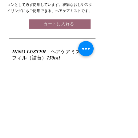
ョンとして必ず使用しています。寝癖なおしやスタ
イリングにもご使用できる、ヘアケアミストです。
カートに入れる
INNO LUSTER ヘアケアミストリ
フィル（詰替）150ml
送料無料
2,090
円
（税込
）
ヘアケアミスト150mlボトル専用の詰め替え用で
す。 初回ご購入時は150mlボトルをお買い求めくだ
さい。ほんのり香る大人っぽいグレープフルーツの
香りで、髪の艶や手触りの良い質感へ仕上げてくれ
る髪の救世主。