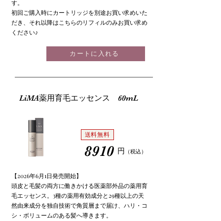
す。
初回ご購入時にカートリッジを別途お買い求めいた
だき、それ以降はこちらのリフィルのみお買い求め
ください♪
カートに入れる
LiMA薬用育毛エッセンス 60mL
送料無料
8910
円
（税込
）
【2026年6月1日発売開始】
頭皮と毛髪の両方に働きかける医薬部外品の薬用育
毛エッセンス。3種の薬用有効成分と29種以上の天
然由来成分を独自技術で角質層まで届け、ハリ・コ
シ・ボリュームのある髪へ導きます。