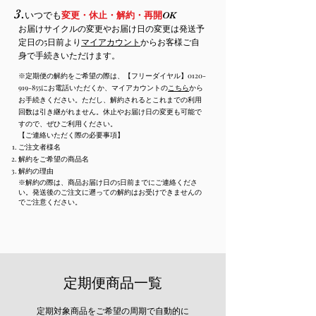
3.
いつでも
変更・休止・解約・再開
O
K
お届けサイクルの変更やお届け日の変更は発送予
定日の5日前より
マイアカウント
からお客様ご自
身で手続きいただけます。
※
定期便の解約をご希望の際は、【フリーダイヤル】0120-
919-855にお電話いただくか、マイアカウントの
こちら
から
お手続きください。ただし、解約されるとこれまでの利用
回数は引き継がれません。休止やお届け日の変更も可能で
すので、ぜひご利用ください。
【ご連絡いただく際の必要事項】
ご注文者様名
解約をご希望の商品名
解約の理由
※解約の際は、商品お届け日の5日前までにご連絡くださ
い。発送後のご注文に遡っての解約はお受けできませんの
でご注意ください。
定期便商品一覧
定期対象商品をご希望の周期で自動的に