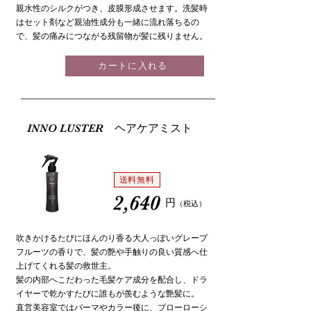
親水性のシルクがつき、皮膜形成させます。洗髪時
はセット剤など親油性成分も一緒に流れ落ちるの
で、髪の痛みにつながる残留物が髪に残りません。
カートに入れる
INNO LUSTER ヘアケアミスト
送料無料
2,640
円
（税込
）
吹きかけるたびにほんのり香る大人っぽいグレープ
フルーツの香りで、髪の艶や手触りの良い質感へ仕
上げてくれる髪の救世主。
髪の内部へこだわった毛髪ケア成分を配合し、ドラ
イヤーで乾かすたびに誰もが羨むような艶髪に。
直営美容室ではパーマやカラー後に、ブローローシ