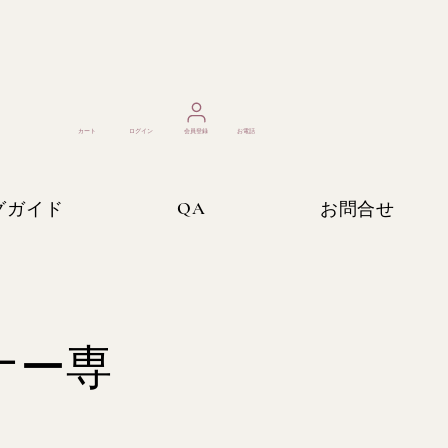
カート
ログイン
​会員登録
お電話
QA
グガイド
お問合せ
ョナー専