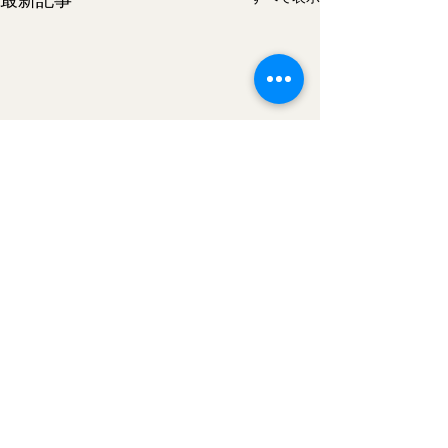
REVOL Co., Ltd.
​Shopping
Brand
REVISH LiMA(リマ)がリ
2026年ゴール