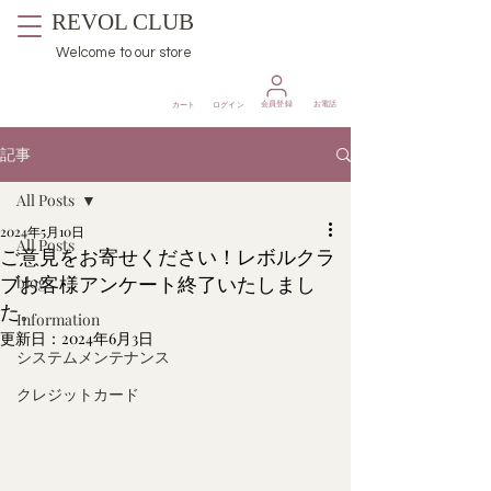
REVOL CLUB
Welcome to our store
​会員登録
お電話
カート
ログイン
記事
All Posts
2024年5月10日
All Posts
ご意見をお寄せください！レボルクラ
blog
ブお客様アンケート終了いたしまし
た。
Information
更新日：
2024年6月3日
システムメンテナンス
クレジットカード