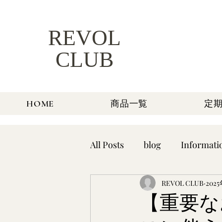
REVOL
CLUB
HOME
商品一覧
定
All Posts
blog
Informati
REVOL CLUB
202
【重要な