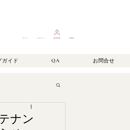
カート
ログイン
​会員登録
お電話
QA
グガイド
お問合せ
テナン