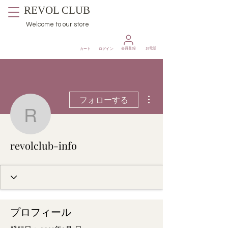
REVOL CLUB
Welcome to our store
​会員登録
お電話
カート
ログイン
その他
フォローする
revolclub-info
revolclub-info
プロフィール