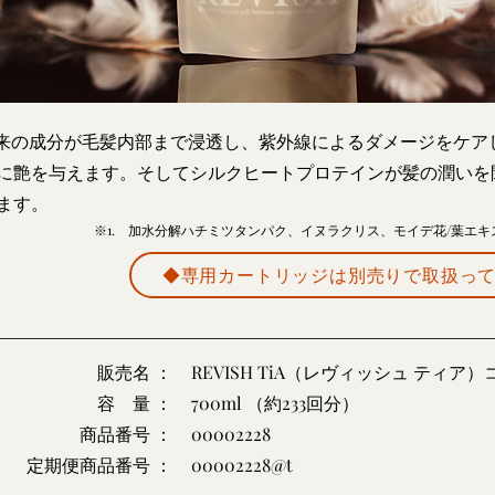
由来の成分が毛髪内部まで浸透し、紫外線によるダメージをケア
に艶を与えます。そしてシルクヒートプロテインが髪の潤いを
ます。
※1. 加水分解ハチミツタンパク、イヌラクリス、モイデ花/葉エ
◆専用カートリッジは別売りで取扱っ
販売名 ：
REVISH TiA（レヴィッシュ ティ
容 量 ：
700ml （約233回分）
商品番号 ：
00002228
定期便商品番号 ：
00002228@t