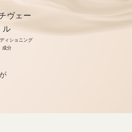
チヴェー
ル
ディショニング
成分
が