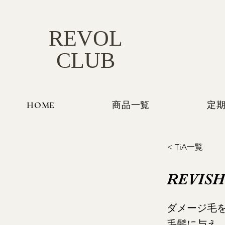
REVOL
CLUB
HOME
商品一覧
定
< TiA一覧
REVIS
ダメージ毛
毛髪に与え