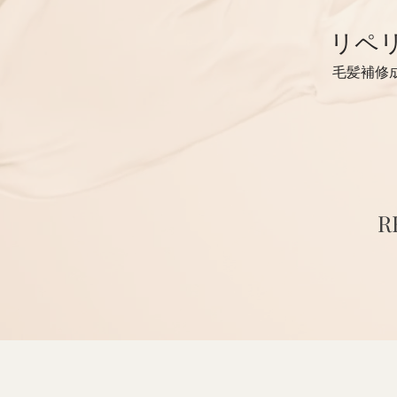
​リペ
毛髪補修
R