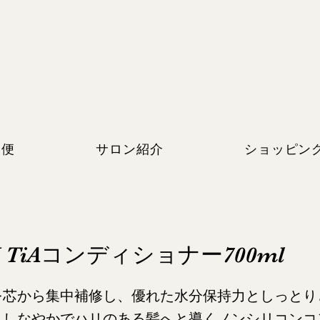
期便
サロン紹介
ショッピン
H TiAコンディショナー700ml
を芯から集中補修し、優れた水分保持力としっとり
、しなやかでハリのある髪へと導くノンシリコンコ