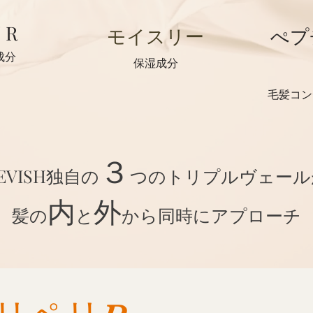
リR
モイスリー
ぺプ
成分
保湿成分
毛髪コン
３
EVISH独自の
つのトリプルヴェール
内
外
髪の
と
から同時にアプローチ