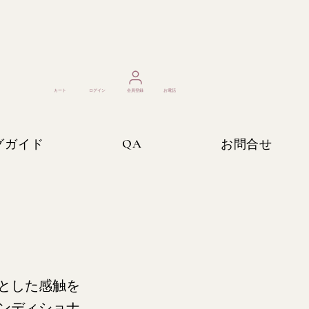
カート
ログイン
​会員登録
お電話
QA
グガイド
お問合せ
とした感触を
ンディショナ